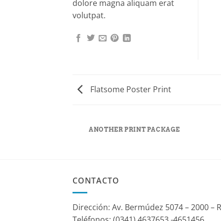
dolore magna aliquam erat
volutpat.
Flatsome Poster Print
AZINE
ANOTHER PRINT PACKAGE
CONTACTO
Dirección: Av. Bermúdez 5074 – 2000 – 
Teléfonos: (0341) 4637653 -4651456